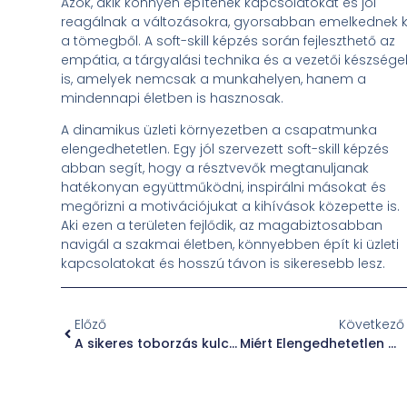
Azok, akik könnyen építenek kapcsolatokat és jól
reagálnak a változásokra, gyorsabban emelkednek k
a tömegből. A soft-skill képzés során fejleszthető az
empátia, a tárgyalási technika és a vezetői készsége
is, amelyek nemcsak a munkahelyen, hanem a
mindennapi életben is hasznosak.
A dinamikus üzleti környezetben a csapatmunka
elengedhetetlen. Egy jól szervezett soft-skill képzés
abban segít, hogy a résztvevők megtanuljanak
hatékonyan együttműködni, inspirálni másokat és
megőrizni a motivációjukat a kihívások közepette is.
Aki ezen a területen fejlődik, az magabiztosabban
navigál a szakmai életben, könnyebben épít ki üzleti
kapcsolatokat és hosszú távon is sikeresebb lesz.
Előző
Következő
A sikeres toborzás kulcsa
Miért Elengedhetetlen a Profi HR Partner a Vállalatok Sikeréhez?