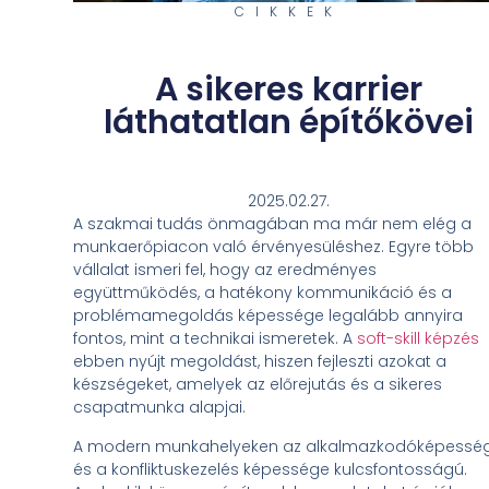
CIKKEK
A sikeres karrier
láthatatlan építőkövei
2025.02.27.
A szakmai tudás önmagában ma már nem elég a
munkaerőpiacon való érvényesüléshez. Egyre több
vállalat ismeri fel, hogy az eredményes
együttműködés, a hatékony kommunikáció és a
problémamegoldás képessége legalább annyira
fontos, mint a technikai ismeretek. A
soft-skill képzés
ebben nyújt megoldást, hiszen fejleszti azokat a
készségeket, amelyek az előrejutás és a sikeres
csapatmunka alapjai.
A modern munkahelyeken az alkalmazkodóképessé
és a konfliktuskezelés képessége kulcsfontosságú.