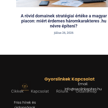
A rövid domainek stratégiai értéke a magyar
piacon: miért érdemes háromkarakteres .hu
névre építeni?
július 26, 2026
Gyorslinkek
Kapcsolat
Email:
info@seolinkepites.hu
Cikkek
Kapcsolat
Rólunk
Oldaltérkép
Friss hírek és
újdonságok