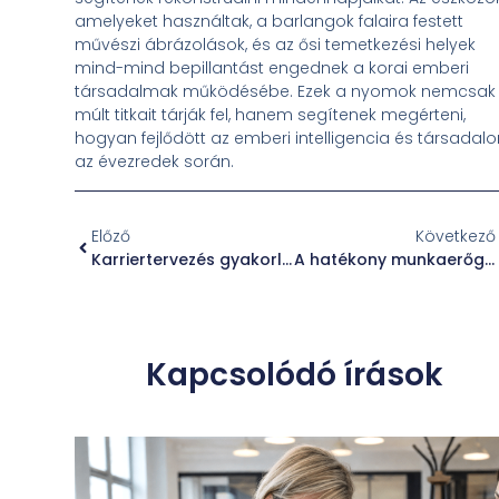
amelyeket használtak, a barlangok falaira festett
művészi ábrázolások, és az ősi temetkezési helyek
mind-mind bepillantást engednek a korai emberi
társadalmak működésébe. Ezek a nyomok nemcsak
múlt titkait tárják fel, hanem segítenek megérteni,
hogyan fejlődött az emberi intelligencia és társadal
az évezredek során.
Előző
Következő
Karriertervezés gyakorlati lépései
A hatékony munkaerőgazdálkodás kulcsa
Kapcsolódó írások