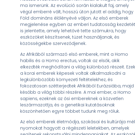
ma ismerünk. Az evolúció során kialakult faj, amely
végül emberré vált, hosszú úton jutott el addig, hogy
Föld domináns élőlényévé váljon. Az első emberek
megjelenése egyben az emberi tudatosság kezdeté
is jelentette, amely lehetővé tette számukra, hogy
eszközöket készítsenek, tüzet használjanak, és
közösségekbe szerveződjenek.
Az Afrikából származó első emberek, mint a Homo
habilis és a Homo erectus, voltak az elsők, akik
elkezdték meghódítani a világ különböző részeit. Eze
a korai emberek képesek voltak alkalmazkodni a
legkülönbözőbb környezeti feltételekhez, és
fokozatosan szétterjedtek Afrikából Eurázsiába, majd
később a világ többi részére. A mai ember, a Homo
sapiens, ezeknek az ősi embereknek a közvetlen
leszármazottja, és a genetikai kutatásoknak
köszönhetően egyre többet tudunk meg róluk.
Az első emberek életmódja, szokásai és kultúrája mé
nyomokat hagyott a régészeti leletekben, amelyek
segítenek rekonstruálni mindennapjaikat. Az eszközök