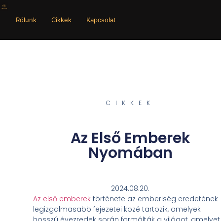
Rólunk
Cikkek
Kapcsolat
CIKKEK
Az Első Emberek
Nyomában
2024.08.20.
Az első emberek
története az emberiség eredetének
legizgalmasabb fejezetei közé tartozik, amelyek
hosszú évezredek során formálták a világot, amelyet