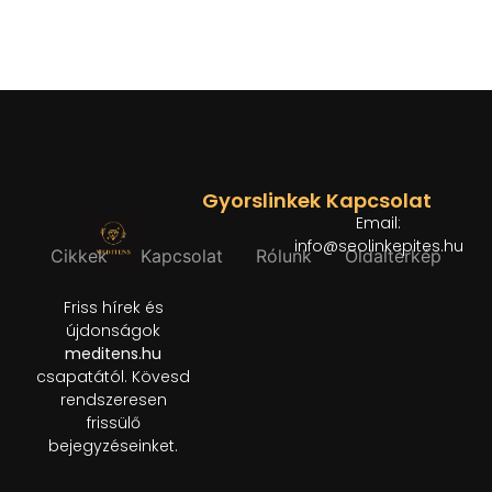
Gyorslinkek
Kapcsolat
Email:
info@seolinkepites.hu
Cikkek
Kapcsolat
Rólunk
Oldaltérkép
Friss hírek és
újdonságok
meditens.hu
csapatától. Kövesd
rendszeresen
frissülő
bejegyzéseinket.