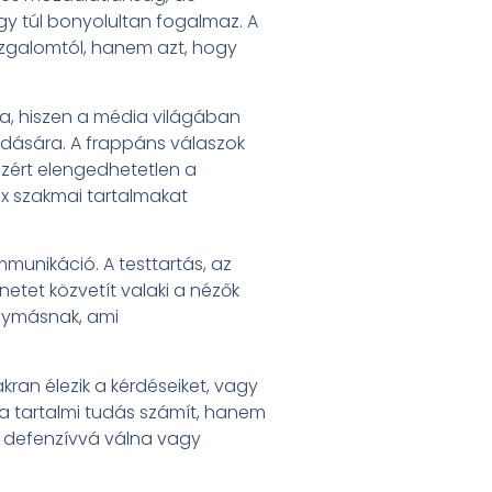
agy túl bonyolultan fogalmaz. A
izgalomtól, hanem azt, hogy
, hiszen a média világában
dására. A frappáns válaszok
ezért elengedhetetlen a
x szakmai tartalmakat
munikáció. A testtartás, az
etet közvetít valaki a nézők
egymásnak, ami
ran élezik a kérdéseiket, vagy
 a tartalmi tudás számít, hanem
y defenzívvá válna vagy