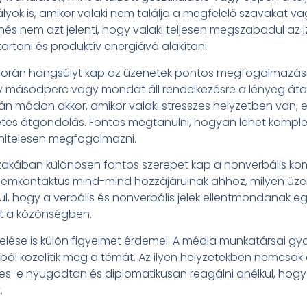
lyok is, amikor valaki nem találja a megfelelő szavakat v
s nem azt jelenti, hogy valaki teljesen megszabadul az 
artani és produktív energiává alakítani.
orán hangsúlyt kap az üzenetek pontos megfogalmazása
 másodperc vagy mondat áll rendelkezésre a lényeg áta
n módon akkor, amikor valaki stresszes helyzetben van, 
etes átgondolás. Fontos megtanulni, hogyan lehet komple
 hitelesen megfogalmazni.
szakában különösen fontos szerepet kap a nonverbális kom
szemkontaktus mind-mind hozzájárulnak ahhoz, milyen üzen
dul, hogy a verbális és nonverbális jelek ellentmondanak 
lt a közönségben.
elése is külön figyelmet érdemel. A média munkatársai gyak
ból közelítik meg a témát. Az ilyen helyzetekben nemcsak
épes-e nyugodtan és diplomatikusan reagálni anélkül, hog
.