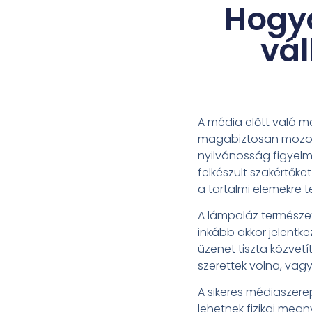
Hogya
vá
A média előtt való m
magabiztosan mozogna
nyilvánosság figyel
felkészült szakértőke
a tartalmi elemekre t
A lámpaláz természet
inkább akkor jelentk
üzenet tiszta közvetí
szerettek volna, vag
A sikeres médiaszere
lehetnek fizikai megn