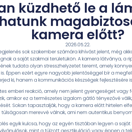
n küzdhető le a lá
lhatunk magabiztos
kamera előtt?
2026.05.22.
egjelenés sok szakember számára kihívást jelent, még akko
k a saját szakmai területükön. A kamera látványa, a rip
mének tudata olyan stresszhelyzetet teremt, amely könn
t is. Éppen ezért egyre nagyobb jelentőséggel bír a megfe
erjed ki, hanem a kommunikációs készségek fejlesztésére is
es emberi reakció, amely nem jelent gyengeséget vagy f
ezik, amikor ez a természetes izgalom gátló tényezővé vál
tését. Sokan tapasztalják, hogy a kamera előtt hirtelen elf
y túlságosan merevvé válnak, ami nem autentikus benyomá
plés egyik kulcsa, hogy az egyén tisztában legyen a saját 
yilvánulások, mint a túlzott gesztikuláció vagy éppen a t