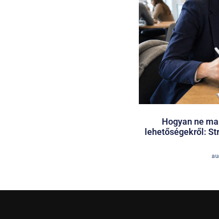
Hogyan ne mar
lehetőségekről: St
au