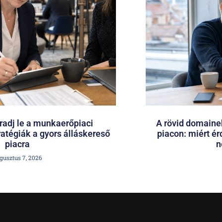
adj le a munkaerőpiaci
A rövid domainek
ratégiák a gyors álláskereső
piacon: miért é
piacra
n
gusztus 7, 2026