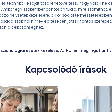
és technikák elsajátítása lehetővé teszi, hogy valaki ne cs
. Amikor egy szakember pontosan tudja, mire számíthat, é
nböző helyzetek kezelésére, akkor sokkal természeteseb
csak a szakmai hírnév építésében játszik fontos szerepe
sson a célközönséghez.
Nem szokványos pszichológiai esetek kezelése: Amikor különleges szakmai felkészültségre van szükség
Kapcsolódó írások