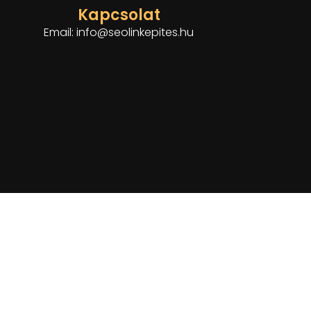
Kapcsolat
Email: info@seolinkepites.hu