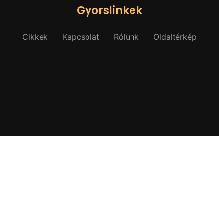
Gyorslinkek
Cikkek
Kapcsolat
Rólunk
Oldaltérkép
© 2026 All Rights Reserved.