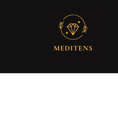
Friss hírek és újdonságok
meditens.hu
csapatától. Kövesd rendszeresen frissülő
bejegyzéseinket.