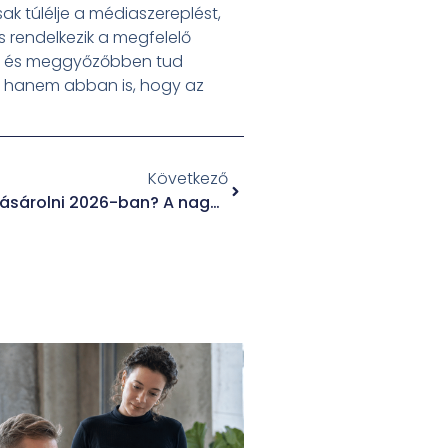
ak túlélje a médiaszereplést,
s rendelkezik a megfelelő
ben és meggyőzőbben tud
t, hanem abban is, hogy az
Következő
Hol éri meg ingatlant vásárolni 2026-ban? A nagy globális összehasonlítás