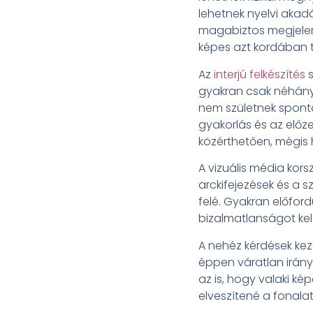
lehetnek nyelvi akadá
magabiztos megjelené
képes azt kordában t
Az
interjú felkészítés
s
gyakran csak néhány
nem születnek spontá
gyakorlás és az előz
közérthetően, mégis
A vizuális média kor
arckifejezések és a 
felé. Gyakran előfor
bizalmatlanságot ke
A nehéz kérdések kez
éppen váratlan irány
az is, hogy valaki k
elveszítené a fonalat