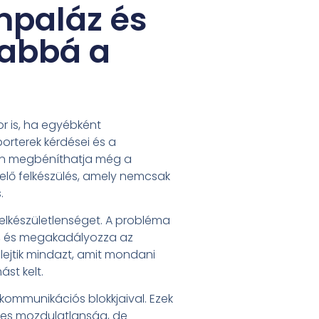
mpaláz és
abbá a
r is, ha egyébként
orterek kérdései és a
yen megbéníthatja még a
lelő felkészülés, amely nemcsak
.
elkészületlenséget. A probléma
ik, és megakadályozza az
elejtik mindazt, amit mondani
st kelt.
kommunikációs blokkjaival. Ezek
eljes mozdulatlanság, de