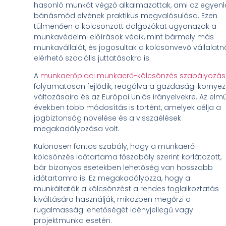
hasonló munkát végző alkalmazottak, ami az egyenl
bánásmód elvének praktikus megvalósulása. Ezen
túlmenően a kölcsönzött dolgozókat ugyanazok a
munkavédelmi előírások védik, mint bármely más
munkavállalót, és jogosultak a kölcsönvevő vállalatn
elérhető szociális juttatásokra is.
A
munkaerőpiaci munkaerő-kölcsönzés szabályozá
folyamatosan fejlődik, reagálva a gazdasági környez
változásaira és az Európai Uniós irányelvekre. Az elmú
években több módosítás is történt, amelyek célja a
jogbiztonság növelése és a visszaélések
megakadályozása volt.
Különösen fontos szabály, hogy a munkaerő-
kölcsönzés időtartama főszabály szerint korlátozott,
bár bizonyos esetekben lehetőség van hosszabb
időtartamra is. Ez megakadályozza, hogy a
munkáltatók a kölcsönzést a rendes foglalkoztatás
kiváltására használják, miközben megőrzi a
rugalmasság lehetőségét idényjellegű vagy
projektmunka esetén.