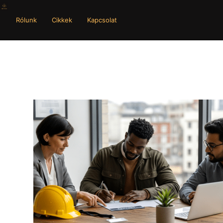
Rólunk
Cikkek
Kapcsolat