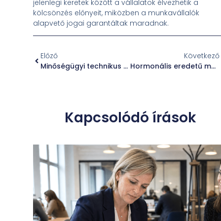
jelenlegi keretek között a vállalatok élvezhetik a
kölcsönzés előnyeit, miközben a munkavállalók
alapvető jogai garantáltak maradnak.
Előző
Következő
Minőségügyi technikus pozíció autóipari beszállítónál a Nyugat-Dunántúlon
Hormonális eredetű meddőség kezelése gyógynövényekkel: természetes megoldások a termékenység növelésére
Kapcsolódó írások