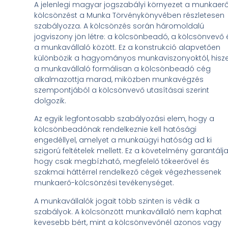
A jelenlegi magyar jogszabályi környezet a munkaer
kölcsönzést a Munka Törvénykönyvében részletesen
szabályozza. A kölcsönzés során háromoldalú
jogviszony jön létre: a kölcsönbeadó, a kölcsönvevő 
a munkavállaló között. Ez a konstrukció alapvetően
különbözik a hagyományos munkaviszonyoktól, hisz
a munkavállaló formálisan a kölcsönbeadó cég
alkalmazottja marad, miközben munkavégzés
szempontjából a kölcsönvevő utasításai szerint
dolgozik.
Az egyik legfontosabb szabályozási elem, hogy a
kölcsönbeadónak rendelkeznie kell hatósági
engedéllyel, amelyet a munkaügyi hatóság ad ki
szigorú feltételek mellett. Ez a követelmény garantálja
hogy csak megbízható, megfelelő tőkeerővel és
szakmai háttérrel rendelkező cégek végezhessenek
munkaerő-kölcsönzési tevékenységet.
A munkavállalók jogait több szinten is védik a
szabályok. A kölcsönzött munkavállaló nem kaphat
kevesebb bért, mint a kölcsönvevőnél azonos vagy