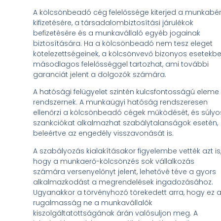
A kölcsönbeadó cég felelőssége kiterjed a munkabé
kifizetésére, a társadalombiztosítási járulékok
befizetésére és a munkavállaló egyéb jogainak
biztosítására. Ha a kölcsönbeadó nem tesz eleget
kötelezettségeinek, a kölcsönvevő bizonyos esetekb
másodlagos felelősséggel tartozhat, ami további
garanciát jelent a dolgozók számára.
A hatósági felügyelet szintén kulcsfontosságú eleme
rendszernek. A munkaügyi hatóság rendszeresen
ellenőrzi a kölcsönbeadó cégek működését, és súlyo
szankciókat alkalmazhat szabálytalanságok esetén,
beleértve az engedély visszavonását is.
A szabályozás kialakításakor figyelembe vették azt is
hogy a munkaerő-kölcsönzés sok vállalkozás
számára versenyelőnyt jelent, lehetővé téve a gyors
alkalmazkodást a megrendelések ingadozásához.
Ugyanakkor a törvényhozó törekedett arra, hogy ez 
rugalmasság ne a munkavállalók
kiszolgáltatottságának árán valósuljon meg. A