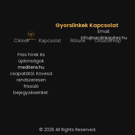
Gyorslinkek
Kapcsolat
Email:
info@seolinkepites.hu
Cikkek
Kapcsolat
Rólunk
Oldaltérkép
Friss hírek és
újdonságok
meditens.hu
csapatától. Kövesd
rendszeresen
frissülő
bejegyzéseinket.
© 2026 All Rights Reserved.