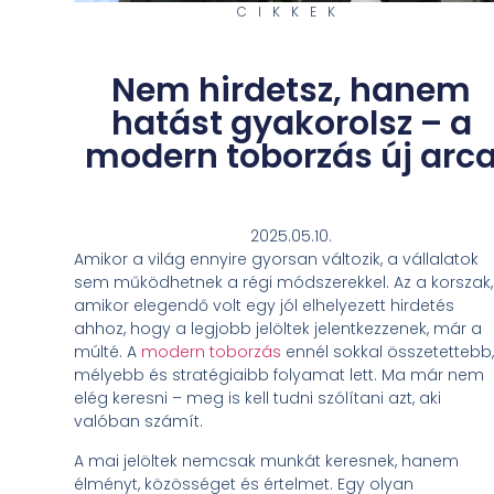
CIKKEK
Nem hirdetsz, hanem
hatást gyakorolsz – a
modern toborzás új arc
2025.05.10.
Amikor a világ ennyire gyorsan változik, a vállalatok
sem működhetnek a régi módszerekkel. Az a korszak,
amikor elegendő volt egy jól elhelyezett hirdetés
ahhoz, hogy a legjobb jelöltek jelentkezzenek, már a
múlté. A
modern toborzás
ennél sokkal összetettebb,
mélyebb és stratégiaibb folyamat lett. Ma már nem
elég keresni – meg is kell tudni szólítani azt, aki
valóban számít.
A mai jelöltek nemcsak munkát keresnek, hanem
élményt, közösséget és értelmet. Egy olyan