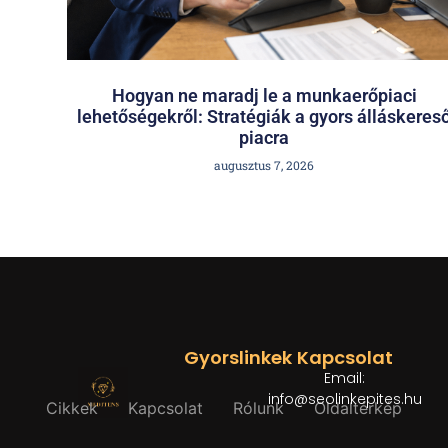
Hogyan ne maradj le a munkaerőpiaci
lehetőségekről: Stratégiák a gyors álláskeres
piacra
augusztus 7, 2026
Gyorslinkek
Kapcsolat
Email:
info@seolinkepites.hu
Cikkek
Kapcsolat
Rólunk
Oldaltérkép