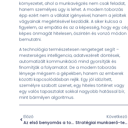
környezetet, ahol a munkavégzés nem csak feladat,
hanem személyes ügy is lehet. A modern toborzás
épp ezért nem a vállalat igényeivel, hanem a jelöltek
vágyainak megértésével kezdődik. A siker kulcsa a
figyelem, az empátia és az a képesség, hogy egy cé
képes önmagát hitelesen, őszintén és vonzó módon
bemutatni.
A technológia természetesen rengeteget segít –
mesterséges intelligencia, adatvezérelt döntések,
automatizált kommunikáció mind gyorsítják és
finomítják a folyamatot. De a modern toborzás
lényege mégsem a gépekben, hanem az emberek
közötti kapcsolódásban rejlik. Egy jól időzített,
személyre szabott üzenet, egy hiteles történet vagy
egy valós tapasztalat sokkal nagyobb hatással bír,
mint bármilyen algoritmus.
Előző
Következő
Az első benyomás a toborzásnál kezdődik
Stratégiai munkaerő-tervezés és alternatív toborzási megoldások a változó munkaerőpiacon