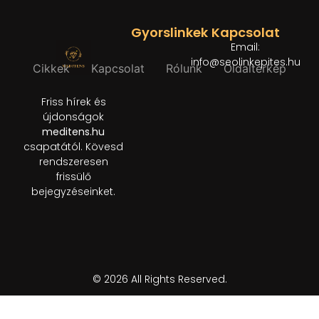
Gyorslinkek
Kapcsolat
Email:
info@seolinkepites.hu
Cikkek
Kapcsolat
Rólunk
Oldaltérkép
Friss hírek és
újdonságok
meditens.hu
csapatától. Kövesd
rendszeresen
frissülő
bejegyzéseinket.
© 2026 All Rights Reserved.