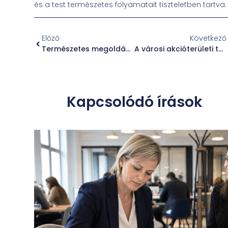
és a test természetes folyamatait tiszteletben tartva.
Előző
Következő
Természetes megoldások a menopauza utáni tünetek enyhítésére
A városi akcióterületi tervezés szerepe és jelentősége a településfejlesztésben
Kapcsolódó írások