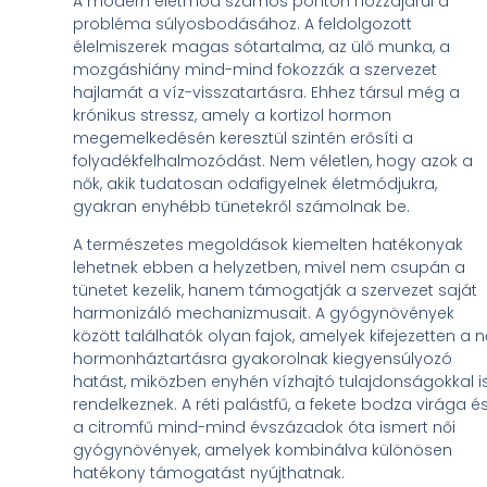
A modern életmód számos ponton hozzájárul a
probléma súlyosbodásához. A feldolgozott
élelmiszerek magas sótartalma, az ülő munka, a
mozgáshiány mind-mind fokozzák a szervezet
hajlamát a víz-visszatartásra. Ehhez társul még a
krónikus stressz, amely a kortizol hormon
megemelkedésén keresztül szintén erősíti a
folyadékfelhalmozódást. Nem véletlen, hogy azok a
nők, akik tudatosan odafigyelnek életmódjukra,
gyakran enyhébb tünetekről számolnak be.
A természetes megoldások kiemelten hatékonyak
lehetnek ebben a helyzetben, mivel nem csupán a
tünetet kezelik, hanem támogatják a szervezet saját
harmonizáló mechanizmusait. A gyógynövények
között találhatók olyan fajok, amelyek kifejezetten a n
hormonháztartásra gyakorolnak kiegyensúlyozó
hatást, miközben enyhén vízhajtó tulajdonságokkal i
rendelkeznek. A réti palástfű, a fekete bodza virága é
a citromfű mind-mind évszázadok óta ismert női
gyógynövények, amelyek kombinálva különösen
hatékony támogatást nyújthatnak.