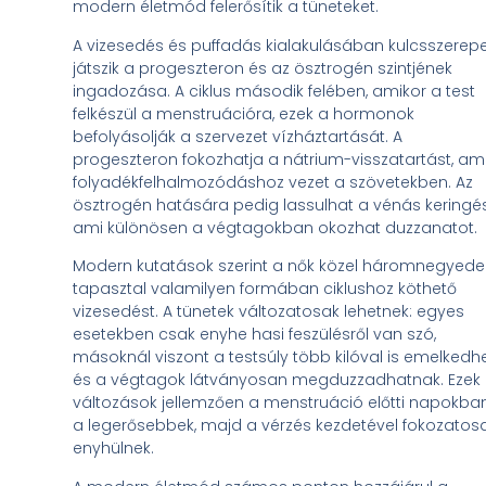
modern életmód felerősítik a tüneteket.
A vizesedés és puffadás kialakulásában kulcsszerep
játszik a progeszteron és az ösztrogén szintjének
ingadozása. A ciklus második felében, amikor a test
felkészül a menstruációra, ezek a hormonok
befolyásolják a szervezet vízháztartását. A
progeszteron fokozhatja a nátrium-visszatartást, am
folyadékfelhalmozódáshoz vezet a szövetekben. Az
ösztrogén hatására pedig lassulhat a vénás keringés
ami különösen a végtagokban okozhat duzzanatot.
Modern kutatások szerint a nők közel háromnegyede
tapasztal valamilyen formában ciklushoz köthető
vizesedést. A tünetek változatosak lehetnek: egyes
esetekben csak enyhe hasi feszülésről van szó,
másoknál viszont a testsúly több kilóval is emelkedhe
és a végtagok látványosan megduzzadhatnak. Ezek
változások jellemzően a menstruáció előtti napokba
a legerősebbek, majd a vérzés kezdetével fokozatos
enyhülnek.