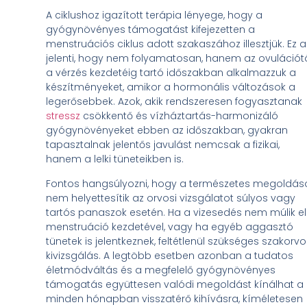
A ciklushoz igazított terápia lényege, hogy a
gyógynövényes támogatást kifejezetten a
menstruációs ciklus adott szakaszához illesztjük. Ez a
jelenti, hogy nem folyamatosan, hanem az ovulációt
a vérzés kezdetéig tartó időszakban alkalmazzuk a
készítményeket, amikor a hormonális változások a
legerősebbek. Azok, akik rendszeresen fogyasztanak
stressz
csökkentő és vízháztartás-harmonizáló
gyógynövényeket ebben az időszakban, gyakran
tapasztalnak jelentős javulást nemcsak a fizikai,
hanem a lelki tüneteikben is.
Fontos hangsúlyozni, hogy a természetes megoldás
nem helyettesítik az orvosi vizsgálatot súlyos vagy
tartós panaszok esetén. Ha a vizesedés nem múlik el
menstruáció kezdetével, vagy ha egyéb aggasztó
tünetek is jelentkeznek, feltétlenül szükséges szakorvo
kivizsgálás. A legtöbb esetben azonban a tudatos
életmódváltás és a megfelelő gyógynövényes
támogatás együttesen valódi megoldást kínálhat a
minden hónapban visszatérő kihívásra, kíméletesen